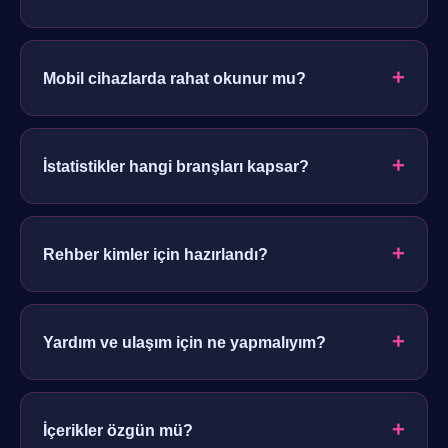
Hayır. Rehberdeki tüm bilgi içerikleri ücretsiz ve
herkese açıktır.
+
Mobil cihazlarda rahat okunur mu?
Evet. Tasarım telefon, tablet ve masaüstünde tam
uyumlu çalışacak şekilde hazırlanmıştır.
+
İstatistikler hangi branşları kapsar?
Futbol, basketbol ve tenis gibi popüler spor dallarına
dair genel veriler ele alınır.
+
Rehber kimler için hazırlandı?
Spor istatistiklerini merak eden, analiz okumaktan
hoşlanan tüm okuyucular için hazırlanmıştır.
+
Yardım ve ulaşım için ne yapmalıyım?
Footer bölümündeki iletişim bağlantıları üzerinden
yardım taleplerinizi iletebilirsiniz.
+
İçerikler özgün mü?