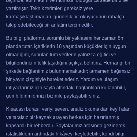
biçimde, adım adım ve mümkün olduğunca sade bir dille
yazılmıştır. Teknik terimleri gereksiz yere
karmaşıklaştırmadan, gündelik bir okuyucunun rahatça
takip edebileceği bir anlatım tercih edilir.
Bu bilgi platformu, sorumlu bir yaklaşımı her zaman ön
planda tutar. İçeriklerin 18 yaşından küçükler için uygun
olmadığını, sunulan tüm verilerin yalnızca eğitici ve
bilgilendirici nitelik taşıdığını açıkça belirtiriz. Herhangi bir
şirketle bağlantımız bulunmamaktadır; tamamen bağımsız
bir yayın çizgisiyle hareket ederiz. Yardım ve ulaşım
ihtiyaçlarınız için sayfa altındaki bağlantıları kullanabilir,
geri bildirimlerinizi bizimle paylaşabilirsiniz.
Kısacası burası; veriyi seven, analiz okumaktan keyif alan
ve tarafsız bir kaynak arayan herkes için hazırlanmış
kapsamlı bir rehberdir. Sayfalarımız arasında gezinerek
istatistiklerin ardındaki hikâyeyi keşfedebilir, kendi bilgi