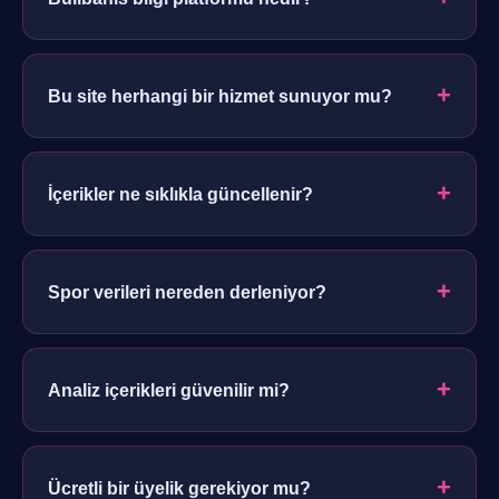
Bağımsız bir rehber sitesidir; spor verileri, istatistik ve
analiz konularında yalnızca bilgilendirme sunar.
+
Bu site herhangi bir hizmet sunuyor mu?
Hayır. Site yalnızca bilgi ve analiz içeriği paylaşır,
herhangi bir işlem gerçekleştirmez.
+
İçerikler ne sıklıkla güncellenir?
Rehber içerikleri düzenli aralıklarla gözden geçirilir ve
spor verilerine göre tazelenir.
+
Spor verileri nereden derleniyor?
Kamuya açık istatistik kaynakları analiz edilerek
sadeleştirilir ve okunabilir hale getirilir.
+
Analiz içerikleri güvenilir mi?
İçerikler bilgilendirme amaçlıdır; kesin sonuç garantisi
vermez, yalnızca veri yorumu sağlar.
+
Ücretli bir üyelik gerekiyor mu?