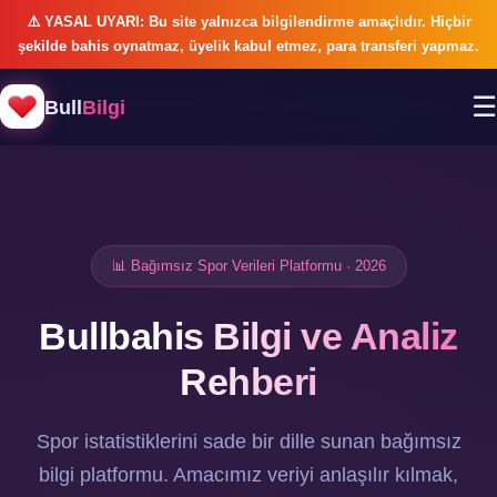
⚠️ YASAL UYARI: Bu site yalnızca bilgilendirme amaçlıdır. Hiçbir
şekilde bahis oynatmaz, üyelik kabul etmez, para transferi yapmaz.
☰
Bull
Bilgi
📊 Bağımsız Spor Verileri Platformu · 2026
Bullbahis Bilgi ve Analiz
Rehberi
Spor istatistiklerini sade bir dille sunan bağımsız
bilgi platformu. Amacımız veriyi anlaşılır kılmak,