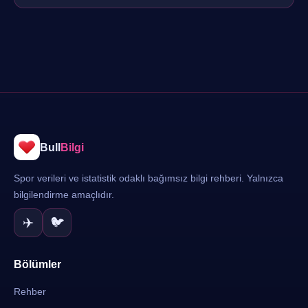
Kaynak gösterilerek bilgi amaçlı paylaşımlar yapılabilir.
Bull
Bilgi
Spor verileri ve istatistik odaklı bağımsız bilgi rehberi. Yalnızca
bilgilendirme amaçlıdır.
✈️
🐦
Bölümler
Rehber