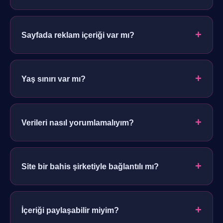
Evet. Tüm metinler bu platform için özgün olarak, sade
ve anlaşılır bir dille yazılmıştır.
+
Sayfada reklam içeriği var mı?
Sayfa yalnızca bilgi rehberi olarak tasarlanmıştır; harici
yönlendirme barındırmaz.
+
Yaş sınırı var mı?
18 yaşından küçükler için uygun değildir. İçerikler
sorumlu bir yaklaşımla okunmalıdır.
+
Verileri nasıl yorumlamalıyım?
Rehberdeki istatistikleri karşılaştırmalı okuyup kendi
değerlendirmenizi yapmanız önerilir.
+
Site bir bahis şirketiyle bağlantılı mı?
Hayır. Platform hiçbir bahis şirketiyle bağlantılı değildir
ve tamamen bağımsızdır.
+
İçeriği paylaşabilir miyim?