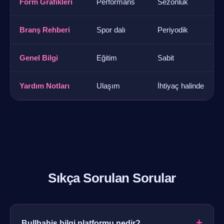
Form Grafikleri
Performans
Sezonluk
Branş Rehberi
Spor dalı
Periyodik
Genel Bilgi
Eğitim
Sabit
Yardım Notları
Ulaşım
İhtiyaç halinde
Sıkça Sorulan Sorular
+
Bullbahis bilgi platformu nedir?