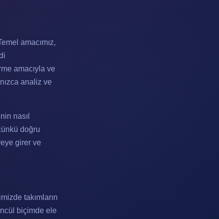
. Temel amacımız,
di
irme amacıyla ve
nızca analiz ve
nin nasıl
 çünkü doğru
eye girer ve
imizde takımların
üncül biçimde ele