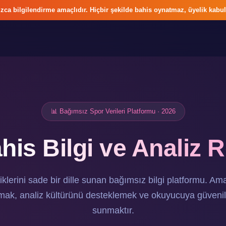
zca bilgilendirme amaçlıdır. Hiçbir şekilde bahis oynatmaz, üyelik kabul
📊 Bağımsız Spor Verileri Platformu · 2026
his Bilgi ve Analiz 
tiklerini sade bir dille sunan bağımsız bilgi platformu. Am
ılmak, analiz kültürünü desteklemek ve okuyucuya güvenili
sunmaktır.