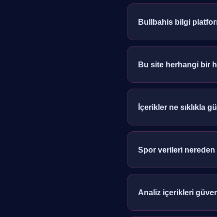
Bullbahis bilgi platf
Bağımsız bir rehber sitesi
Bu site herhangi bir
Hayır. Site yalnızca bilgi
İçerikler ne sıklıkla g
Rehber içerikleri düzenli a
Spor verileri nereden
Kamuya açık istatistik kayn
Analiz içerikleri güven
İçerikler bilgilendirme a