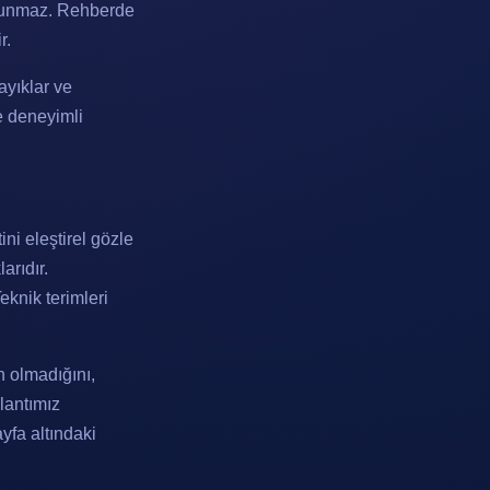
i sunmaz. Rehberde
r.
ayıklar ve
 deneyimli
ni eleştirel gözle
arıdır.
knik terimleri
n olmadığını,
ğlantımız
yfa altındaki