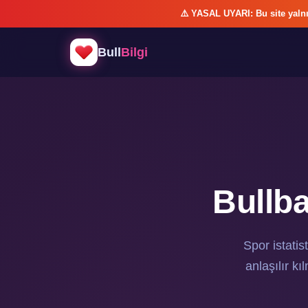
⚠️ YASAL UYARI: Bu site yalnı
Bull
Bilgi
Bullba
Spor istatis
anlaşılır k