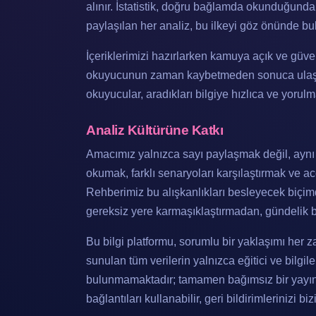
alınır. İstatistik, doğru bağlamda okunduğunda
paylaşılan her analiz, bu ilkeyi göz önünde bu
İçeriklerimizi hazırlarken kamuya açık ve güveni
okuyucunun zaman kaybetmeden sonuca ulaşab
okuyucular, aradıkları bilgiye hızlıca ve yorulm
Analiz Kültürüne Katkı
Amacımız yalnızca sayı paylaşmak değil, aynı za
okumak, farklı senaryoları karşılaştırmak ve ac
Rehberimiz bu alışkanlıkları besleyecek biçim
gereksiz yere karmaşıklaştırmadan, gündelik bi
Bu bilgi platformu, sorumlu bir yaklaşımı her 
sunulan tüm verilerin yalnızca eğitici ve bilgilen
bulunmamaktadır; tamamen bağımsız bir yayın çi
bağlantıları kullanabilir, geri bildirimlerinizi bi