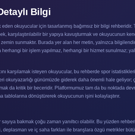
taylı Bilgi
k eden okuyucular için tasarlanmış bağımsız bir bilgi rehberidir
mek, karşılaştırılabilir bir yapıya kavuşturmak ve okuyucunun ken
 zemin sunmaktır. Burada yer alan her metin, yalnızca bilgilend
 herhangi bir işlem yapılmaz, herhangi bir hizmet sunulmaz; yal
ını karşılamak isteyen okuyucular, bu rehberde spor istatistikleri
Veri okuryazarlığı günümüzde giderek daha önemli hale geliyor;
mak da kritik bir beceridir. Platformumuz tam da bu noktada devr
rma tablolarına dönüştürerek okuyucunun işini kolaylaştırır.
ir sayıya bakmak çoğu zaman yanıltıcı olabilir. Bu yüzden rehber
i, deplasman ve iç saha farkları ile branşlara özgü metrikler büt