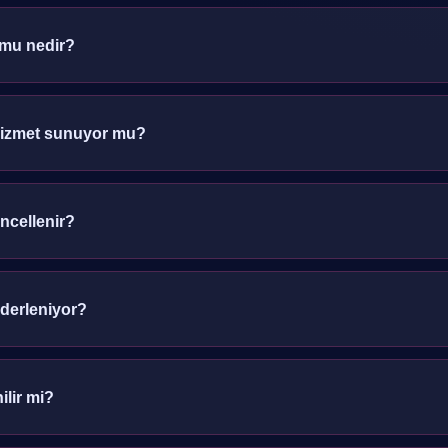
ormu nedir?
dir; spor verileri, istatistik ve analiz konularında yalnızca bilgilendirm
 hizmet sunuyor mu?
 ve analiz içeriği paylaşır, herhangi bir işlem gerçekleştirmez.
üncellenir?
ralıklarla gözden geçirilir ve spor verilerine göre tazelenir.
 derleniyor?
akları analiz edilerek sadeleştirilir ve okunabilir hale getirilir.
ilir mi?
maçlıdır; kesin sonuç garantisi vermez, yalnızca veri yorumu sağlar.