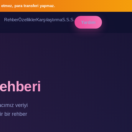
 etmez, para transferi yapmaz.
Rehber
Özellikler
Karşılaştırma
S.S.S.
Yardım
Rehberi
acımız veriyi
r bir rehber