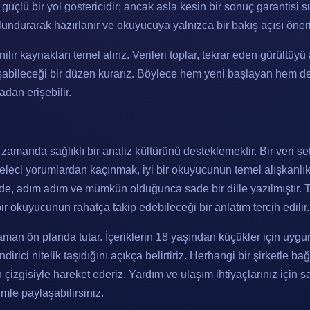
 güçlü bir yol göstericidir; ancak asla kesin bir sonuç garantis
lundurarak hazırlanır ve okuyucuya yalnızca bir bakış açısı öneri
lir kaynakları temel alırız. Verileri toplar, tekrar eden gürültüyü 
ileceği bir düzen kurarız. Böylece hem yeni başlayan hem de
adan erişebilir.
manda sağlıklı bir analiz kültürünü desteklemektir. Bir veri seti
eleci yorumlardan kaçınmak, iyi bir okuyucunun temel alışkanlıkl
de, adım adım ve mümkün olduğunca sade bir dille yazılmıştır. Te
r okuyucunun rahatça takip edebileceği bir anlatım tercih edilir.
zaman ön planda tutar. İçeriklerin 18 yaşından küçükler için uygu
dirici nitelik taşıdığını açıkça belirtiriz. Herhangi bir şirketle ba
zgisiyle hareket ederiz. Yardım ve ulaşım ihtiyaçlarınız için sa
zimle paylaşabilirsiniz.