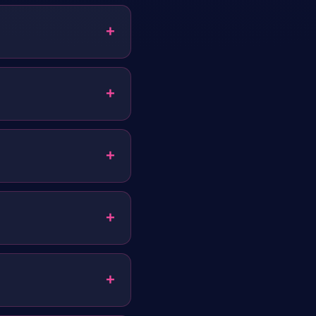
+
e sunar.
+
+
+
+