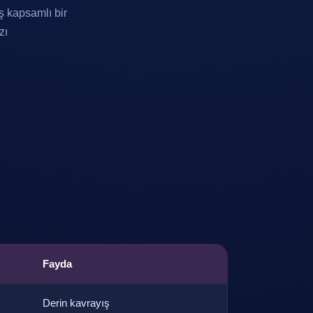
ş kapsamlı bir
zı
Fayda
Derin kavrayış